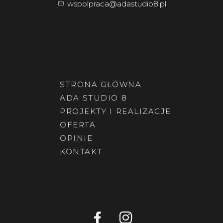
wspolpraca@adastudio8.pl
STRONA GŁÓWNA
ADA STUDIO 8
PROJEKTY I REALIZACJE
OFERTA
OPINIE
KONTAKT
F
I